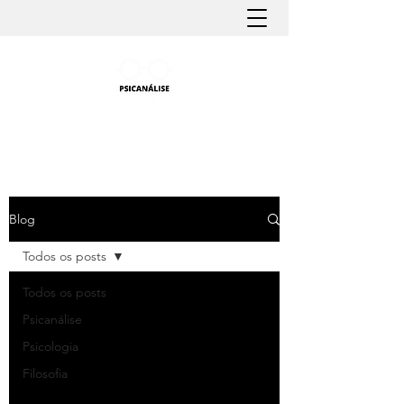
PSICANÁLISE FÁCIL
Aprender Psicanálise nunca foi tão fácil
Blog
Todos os posts
Todos os posts
Psicanálise
Psicologia
Filosofia