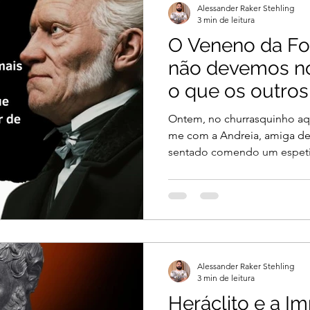
Alessander Raker Stehling
3 min de leitura
O Veneno da Fo
não devemos n
o que os outro
nós?
Ontem, no churrasquinho aqu
me com a Andreia, amiga de 
sentado comendo um espeti
Alessander Raker Stehling
3 min de leitura
Heráclito e a I