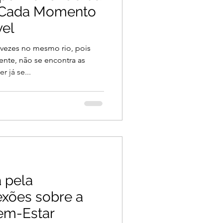
e Cada Momento
vel
vezes no mesmo rio, pois
nte, não se encontra as
 já se...
 pela
lexões sobre a
Bem-Estar