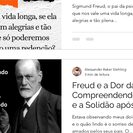
Sigmund Freud, o pai da psic
que nos vale uma vida longa
alegrias e tão plena...
Alessander Raker Stehling
3 min de leitura
Freud e a Dor d
Compreendend
e a Solidão apó
Amoroso
Estava observando meus doi
e o quão lindo é o sorriso d
amados pelos seus pais. O...