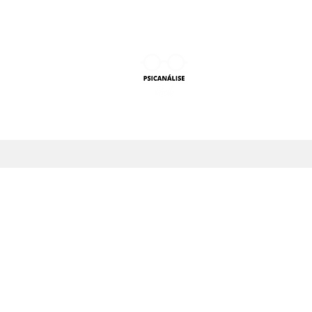
PSICANÁLISE F
Aprender Psicanálise nun