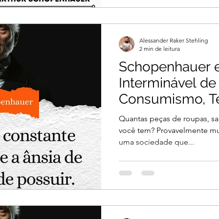
Alessander Raker Stehling
2 min de leitura
Schopenhauer e
Interminável de 
Consumismo, Té
por Felicidade
Quantas peças de roupas, sap
você tem? Provavelmente mu
uma sociedade que...