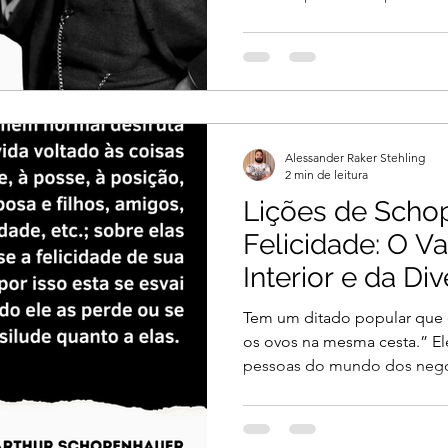
Alessander Raker Stehling
2 min de leitura
Lições de Scho
Felicidade: O V
Interior e da Div
Tem um ditado popular que 
os ovos na mesma cesta.” E
pessoas do mundo dos negóc