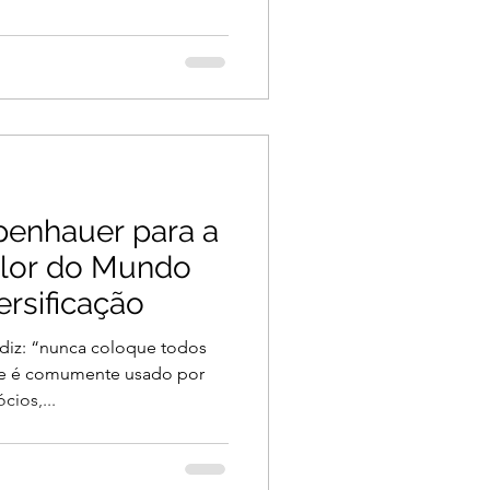
penhauer para a
alor do Mundo
ersificação
diz: “nunca coloque todos
le é comumente usado por
ios,...