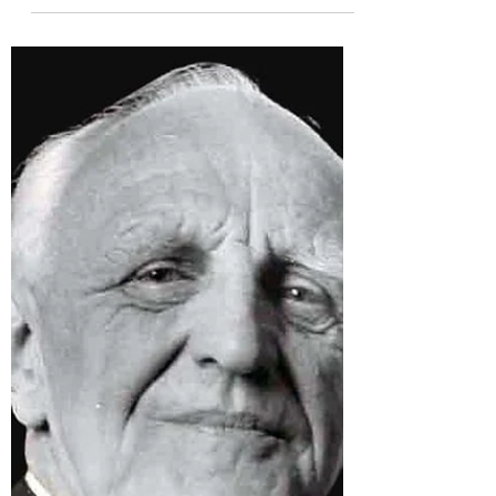
chaves para lidar com as
diferenças nas relações
amorosas
Sua alma gêmea não existe. Sabe aquela
ideia de que quando você encontrar a
pessoa certa tudo será lindo e você terá paz?
Sinto te dizer,...