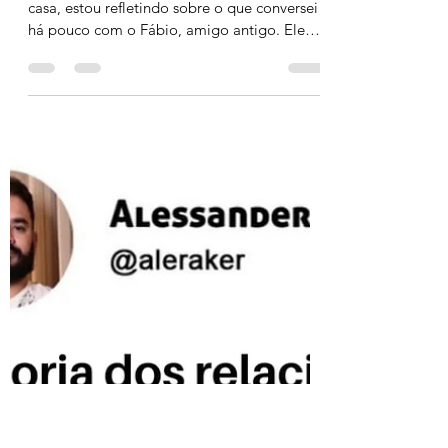
Alessander Raker Stehling
3 min de leitura
Por que o terapeuta não
deve aconselhar: a
importância do
autoconhecimento na
psicoterapia
Deitado tranquilamente no sofá aqui de
casa, estou refletindo sobre o que conversei
há pouco com o Fábio, amigo antigo. Ele
me revelou...