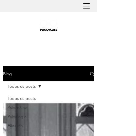
PSICANÁLISE FÁCIL
Aprender Psicanálise nunca foi tão fácil
Blog
Todos os posts
Todos os posts
Psicanálise
Psicologia
Filosofia