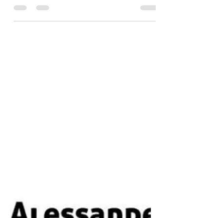
Você não é igual a mim e eu não sou igual a
você! E daí? Encontrar alguém igual a si
mesmo é sinônimo de sucesso? Mas quem é
igual a...