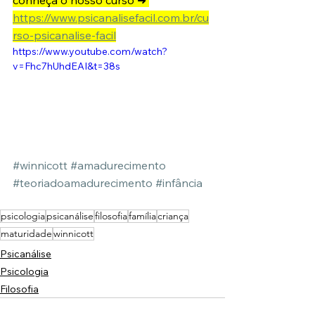
conheça o nosso curso ➜ 
https://www.psicanalisefacil.com.br/cu
rso-psicanalise-facil
https://www.youtube.com/watch?
v=Fhc7hUhdEAI&t=38s
#winnicott
#amadurecimento
#teoriadoamadurecimento
#infância
psicologia
psicanálise
filosofia
família
criança
maturidade
winnicott
Psicanálise
Psicologia
Filosofia