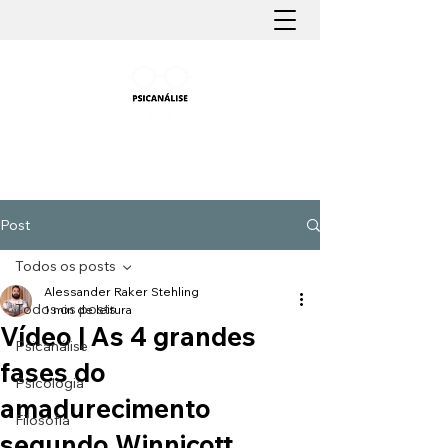
PSICANÁLISE FÁCIL
Aprender Psicanálise nunca foi tão fácil
Post
Todos os posts
Alessander Raker Stehling
Todos os posts
1 min de leitura
Vídeo | As 4 grandes
Psicanálise
fases do
Psicologia
amadurecimento
Filosofia
segundo Winnicott.