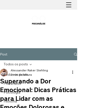
PSICANÁLISE FÁCIL
Aprender Psicanálise nunca foi tão fácil
Post
Todos os posts
Alessander Raker Stehling
Todos os posts
2 min de leitura
Superando a Dor
Psicanálise
Emocional: Dicas Práticas
Psicologia
para Lidar com as
Filosofia
Emoções Dolorosas e