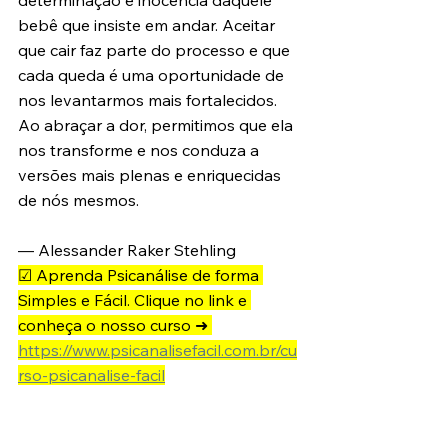
determinação e inocência daquele 
bebê que insiste em andar. Aceitar 
que cair faz parte do processo e que 
cada queda é uma oportunidade de 
nos levantarmos mais fortalecidos. 
Ao abraçar a dor, permitimos que ela 
nos transforme e nos conduza a 
versões mais plenas e enriquecidas 
de nós mesmos.
— Alessander Raker Stehling
☑ Aprenda Psicanálise de forma 
Simples e Fácil. Clique no link e 
conheça o nosso curso ➜ 
https://www.psicanalisefacil.com.br/cu
rso-psicanalise-facil