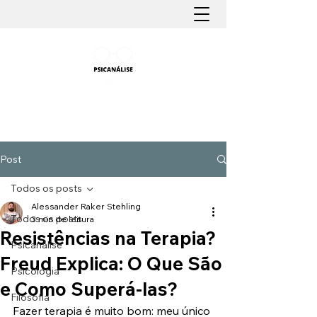
PSICANÁLISE FÁCIL
Aprender Psicanálise nunca foi tão fácil
Post
Todos os posts
Alessander Raker Stehling
Todos os posts
3 min de leitura
Resistências na Terapia?
Psicanálise
Freud Explica: O Que São
Psicologia
e Como Superá-las?
Filosofia
Fazer terapia é muito bom: meu único 