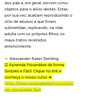
dos pais e, em geral, servem como 
objetos para o alívio destes. Estas, 
por sua vez, acabam reproduzindo o 
ciclo de abusos a que foram 
submetidas, replicando, na vida 
adulta com os próprios filhos, os 
maus-tratos recebidos 
anteriormente. 
— Alessander Raker Stehling
☑ Aprenda Psicanálise de forma 
Simples e Fácil. Clique no link e 
conheça o nosso curso ➜ 
https://www.psicanalisefacil.com.br/cu
rso-psicanalise-facil