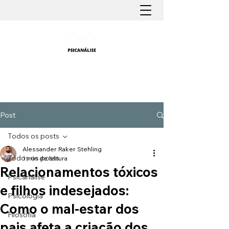
PSICANÁLISE FÁCIL
Aprender Psicanálise nunca foi tão fácil
Post
Todos os posts
Alessander Raker Stehling
Todos os posts
1 min de leitura
Relacionamentos tóxicos
Psicanálise
e filhos indesejados:
Psicologia
Como o mal-estar dos
Filosofia
pais afeta a criação dos