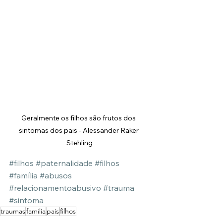
Geralmente os filhos são frutos dos 
sintomas dos pais - Alessander Raker 
Stehling
#filhos
#paternalidade
#filhos
#família
#abusos
#relacionamentoabusivo
#trauma
#sintoma
traumas
família
pais
filhos