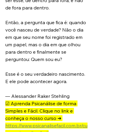
ser esse, de dentro para fora, e não 
de fora para dentro.
Então, a pergunta que fica é: quando 
você nasceu de verdade? Não o dia 
em que seu nome foi registrado em 
um papel, mas o dia em que olhou 
para dentro e finalmente se 
perguntou: Quem sou eu?
Esse é o seu verdadeiro nascimento. 
E ele pode acontecer agora.
— Alessander Raker Stehling 
☑ Aprenda Psicanálise de forma 
Simples e Fácil. Clique no link e 
conheça o nosso curso ➜ 
https://www.psicanalisefacil.com.br/cu