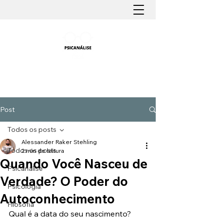
PSICANÁLISE FÁCIL
Aprender Psicanálise nunca foi tão fácil
Post
Todos os posts
Alessander Raker Stehling
Todos os posts
2 min de leitura
Quando Você Nasceu de
Psicanálise
Verdade? O Poder do
Psicologia
Autoconhecimento
Filosofia
Qual é a data do seu nascimento? 