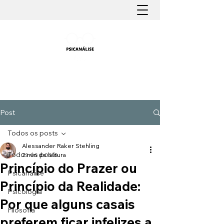
PSICANÁLISE FÁCIL
Aprender Psicanálise nunca foi tão fácil
Post
Todos os posts
Alessander Raker Stehling
Todos os posts
2 min de leitura
Princípio do Prazer ou
Psicanálise
Princípio da Realidade:
Psicologia
Por que alguns casais
Filosofia
preferem ficar infelizes a