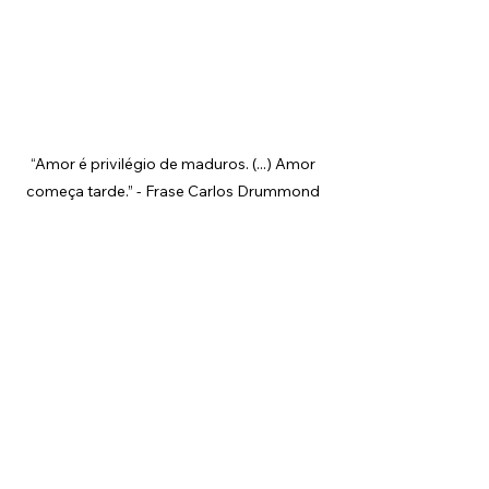
“Amor é privilégio de maduros. (...) Amor 
começa tarde.” - Frase Carlos Drummond 
de Andrade
#psicologia
#psicanálise
#freud
#Carl
osDrummonddeAndrade
#poesia
#p
oema
#reflexão
#relacionamentos
#a
mor
#terapia
#psicoterapia
psicologia
psicanálise
freud
relacionamento
amor
comportamento
psicoterapia
casal
psique
Psicologia
Psicanálise