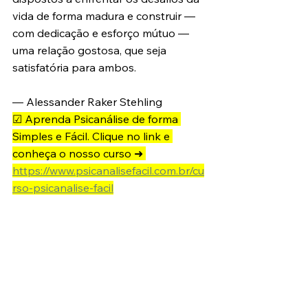
vida de forma madura e construir — 
com dedicação e esforço mútuo — 
uma relação gostosa, que seja 
satisfatória para ambos.
— Alessander Raker Stehling
☑ Aprenda Psicanálise de forma 
Simples e Fácil. Clique no link e 
conheça o nosso curso ➜ 
https://www.psicanalisefacil.com.br/cu
rso-psicanalise-facil