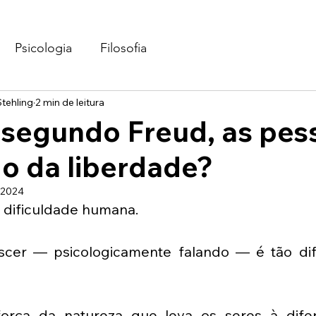
Psicologia
Filosofia
tehling
2 min de leitura
 segundo Freud, as pes
o da liberdade?
 2024
 dificuldade humana. 
cer — psicologicamente falando — é tão difí
orça da natureza que leva os seres à difere