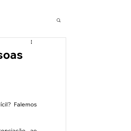
soas
cil? Falemos 
nciação, ao 