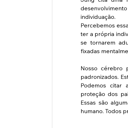
desenvolvimento
individuação. 
Percebemos essa 
ter a própria indi
se tornarem adu
fixadas mentalmen
Nosso cérebro p
padronizados. Es
Podemos citar a
proteção dos pais
Essas são algum
humano. Todos pr