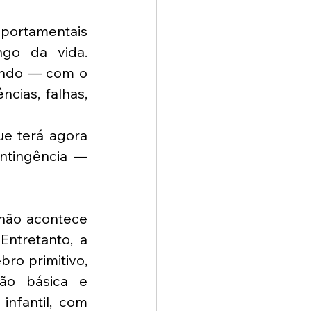
portamentais 
ngo da vida. 
ando — com o 
cias, falhas, 
e terá agora 
ntingência — 
não acontece 
ntretanto, a 
ro primitivo, 
ão básica e 
nfantil, com 