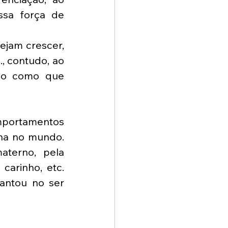
sa força de 
jam crescer, 
., contudo, ao 
rão como que 
portamentos 
na no mundo. 
terno, pela 
arinho, etc. 
antou no ser 