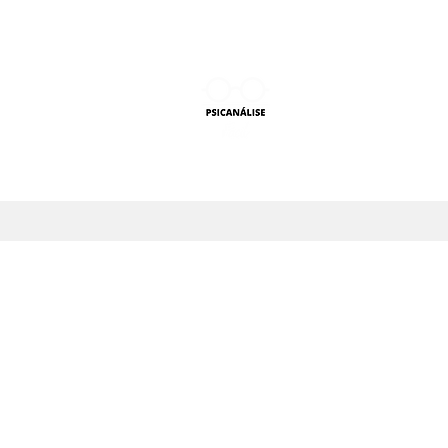
PSICANÁLISE F
Aprender Psicanálise nun