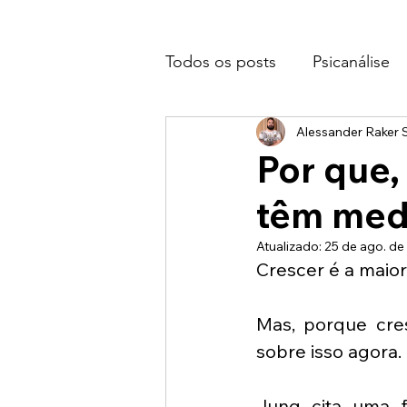
Todos os posts
Psicanálise
Alessander Raker S
Por que,
têm med
Atualizado:
25 de ago. de
Crescer é a maior
Mas, porque cres
sobre isso agora. 
Jung cita uma f