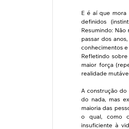
E é aí que mora
definidos (insti
Resumindo: Não 
passar dos anos, 
conhecimentos e 
Refletindo sobre
maior força (rep
realidade mutável
A construção do 
do nada, mas exi
maioria das pesso
o qual, como o
insuficiente à v