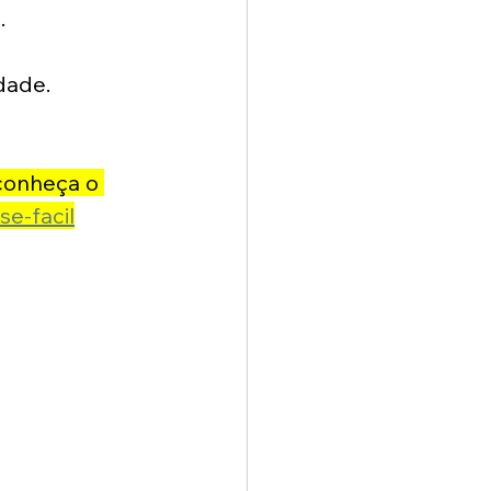
.
dade.
 conheça o 
se-facil