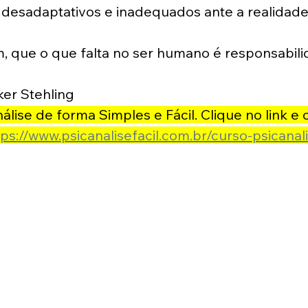
esadaptativos e inadequados ante a realidade
, que o que falta no ser humano é responsabili
er Stehling
lise de forma Simples e Fácil. Clique no link e
tps://www.psicanalisefacil.com.br/curso-psicanali