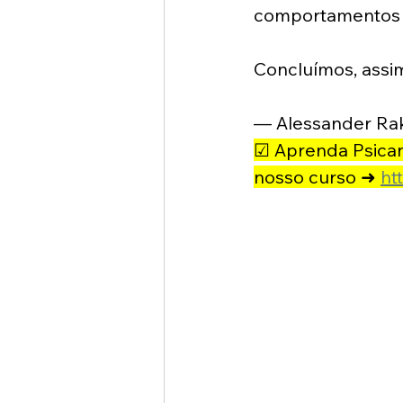
comportamentos d
Concluímos, assim
— Alessander Rak
☑ Aprenda Psicaná
nosso curso ➜ 
ht