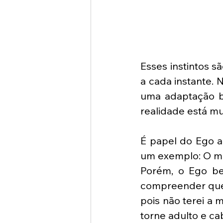
Esses instintos s
a cada instante. 
uma adaptação bá
realidade está mu
É papel do Ego ad
um exemplo: O meu
Porém, o Ego be
compreender que 
pois não terei a 
torne adulto e ca