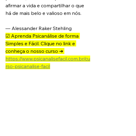
afirmar a vida e compartilhar o que 
há de mais belo e valioso em nós.
— Alessander Raker Stehling 
☑ Aprenda Psicanálise de forma 
Simples e Fácil. Clique no link e 
conheça o nosso curso ➜ 
https://www.psicanalisefacil.com.br/cu
rso-psicanalise-facil