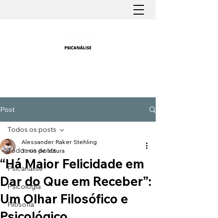
PSICANÁLISE FÁCIL
Aprender Psicanálise nunca foi tão fácil
Post
Todos os posts
Alessander Raker Stehling
Todos os posts
3 min de leitura
“Há Maior Felicidade em
Psicanálise
Dar do Que em Receber”:
Psicologia
Um Olhar Filosófico e
Filosofia
Psicológico