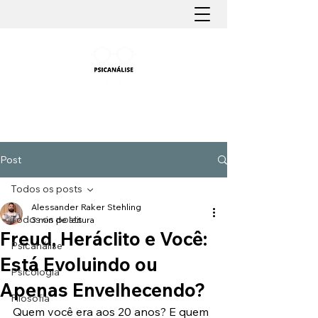
PSICANÁLISE FÁCIL
Aprender Psicanálise nunca foi tão fácil
Post
Todos os posts
Alessander Raker Stehling
Todos os posts
3 min de leitura
Freud, Heráclito e Você:
Psicanálise
Está Evoluindo ou
Psicologia
Apenas Envelhecendo?
Filosofia
Quem você era aos 20 anos? E quem 