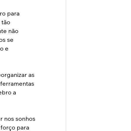
ro para 
 tão 
te não 
os se 
o e 
organizar as 
ferramentas 
bro a 
r nos sonhos 
forço para 