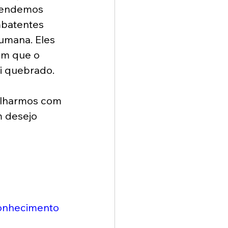
tendemos 
mbatentes 
umana. Eles 
ém que o 
oi quebrado.
 olharmos com 
 desejo 
conhecimento