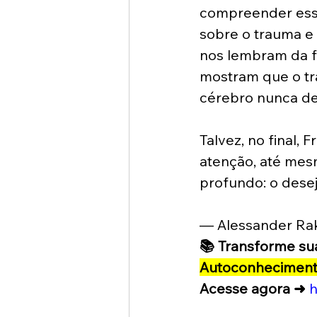
compreender esse
sobre o trauma e
nos lembram da f
mostram que o tr
cérebro nunca des
Talvez, no final,
atenção, até mes
profundo: o desej
— Alessander Rak
📚 Transforme su
Autoconheciment
Acesse agora ➜
h