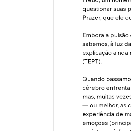
questionar suas pr
Prazer, que ele o
Embora a pulsão d
sabemos, à luz d
explicação ainda 
(TEPT).
Quando passamos 
cérebro enfrenta 
mas, muitas vezes
— ou melhor, as 
experiência de ma
emoções (princip