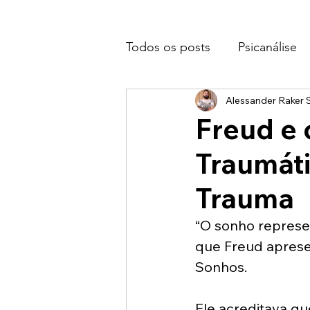
Todos os posts
Psicanálise
Alessander Raker S
Freud e 
Traumáti
Trauma
“O sonho represen
que Freud aprese
Sonhos. 
Ele acreditava q