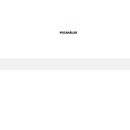
PSICANÁLISE F
Aprender Psicanálise nun