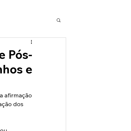
e Pós-
nhos e
a afirmação 
ação dos 
ou 