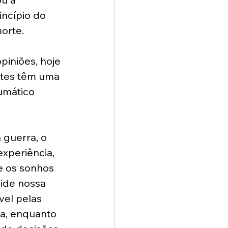
incípio do 
orte. 
piniões, hoje 
ntes têm uma 
umático 
guerra, o 
xperiência, 
e os sonhos 
ide nossa 
vel pelas 
a, enquanto 