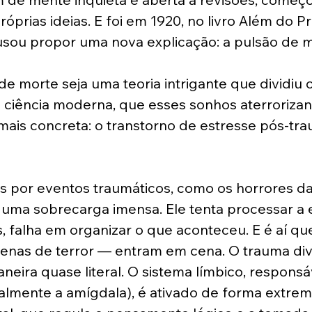
óprias ideias. E foi em 1920, no livro Além do Pr
usou propor uma nova explicação: a pulsão de m
e morte seja uma teoria intrigante que dividiu o
a ciência moderna, que esses sonhos aterroriza
mais concreta: o transtorno de estresse pós-tra
por eventos traumáticos, como os horrores da 
uma sobrecarga imensa. Ele tenta processar a e
, falha em organizar o que aconteceu. E é aí qu
cenas de terror — entram em cena. O trauma div
neira quase literal. O sistema límbico, responsá
almente a amígdala), é ativado de forma extrem