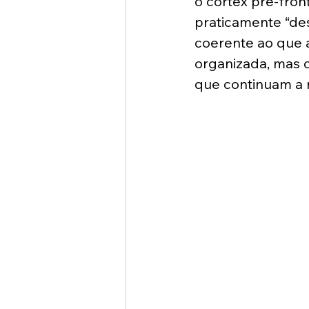
o córtex pré-fron
praticamente “de
coerente ao que 
organizada, mas 
que continuam a 