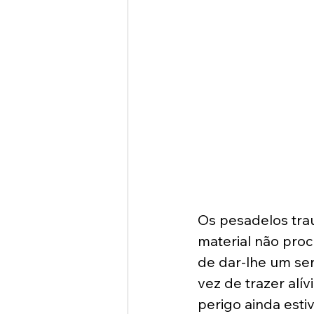
Os pesadelos trau
material não proc
de dar-lhe um sen
vez de trazer alí
perigo ainda esti