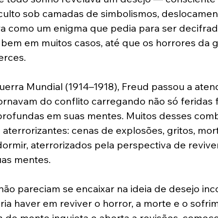
culto sob camadas de simbolismos, deslocamen
a como um enigma que pedia para ser decifrado
 bem em muitos casos, até que os horrores da g
erces.
uerra Mundial (1914–1918), Freud passou a aten
rnavam do conflito carregando não só feridas f
rofundas em suas mentes. Muitos desses comb
aterrorizantes: cenas de explosões, gritos, mort
ormir, aterrorizados pela perspectiva de revive
as mentes.
ão pareciam se encaixar na ideia de desejo inco
ia haver em reviver o horror, a morte e o sofri
de mente inquieta e aberta a revisões, começo