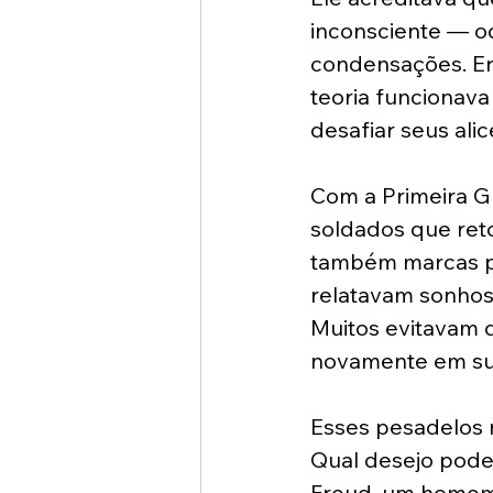
inconsciente — o
condensações. Er
teoria funcionava
desafiar seus alic
Com a Primeira G
soldados que reto
também marcas p
relatavam sonhos 
Muitos evitavam d
novamente em su
Esses pesadelos n
Qual desejo poder
Freud, um homem 