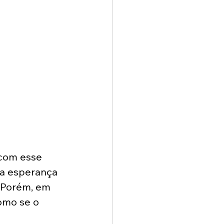
 com esse 
na esperança 
. Porém, em 
omo se o 