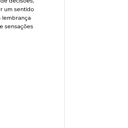
de decisões, 
r um sentido 
a lembrança 
 e sensações 