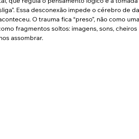
tal, que regula o pensamento lógico e a tomada 
sliga”. Essa desconexão impede o cérebro de da
aconteceu. O trauma fica “preso”, não como um
como fragmentos soltos: imagens, sons, cheiros
nos assombrar.