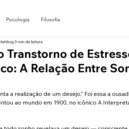
Psicologia
Filosofia
tehling
3 min de leitura
o Transtorno de Estress
co: A Relação Entre So
ta a realização de um desejo.” Foi essa a ousad
ntou ao mundo em 1900, no icônico A Interpret
ue todo sonho revelava um desejo — consciente 