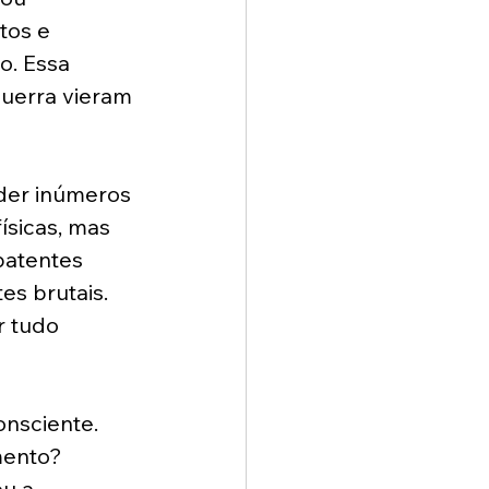
tos e 
. Essa 
uerra vieram 
der inúmeros 
ísicas, mas 
atentes 
es brutais. 
r tudo 
nsciente. 
mento? 
u a 