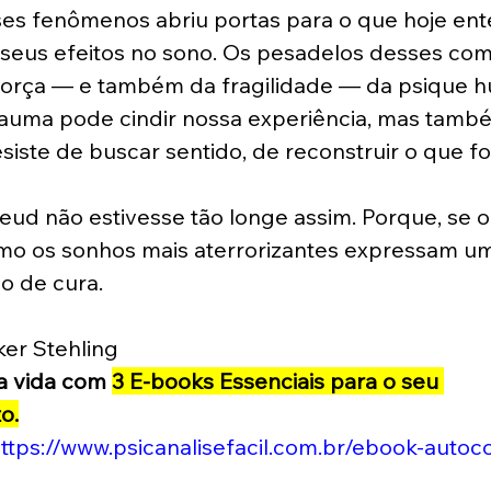
s fenômenos abriu portas para o que hoje en
 seus efeitos no sono. Os pesadelos desses co
orça — e também da fragilidade — da psique h
auma pode cindir nossa experiência, mas tamb
iste de buscar sentido, de reconstruir o que f
 Freud não estivesse tão longe assim. Porque, se
mo os sonhos mais aterrorizantes expressam um
o de cura.
er Stehling 
a vida com 
3 E-books Essenciais para o seu 
o.
ttps://www.psicanalisefacil.com.br/ebook-auto