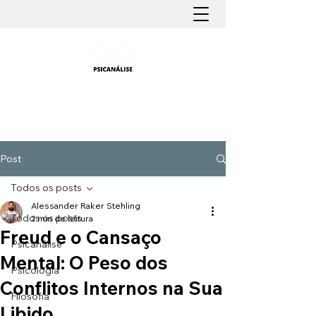
PSICANÁLISE FÁCIL
Aprender Psicanálise nunca foi tão fácil
Post
Todos os posts
Alessander Raker Stehling
Todos os posts
2 min de leitura
Freud e o Cansaço
Psicanálise
Mental: O Peso dos
Psicologia
Conflitos Internos na Sua
Filosofia
Libido