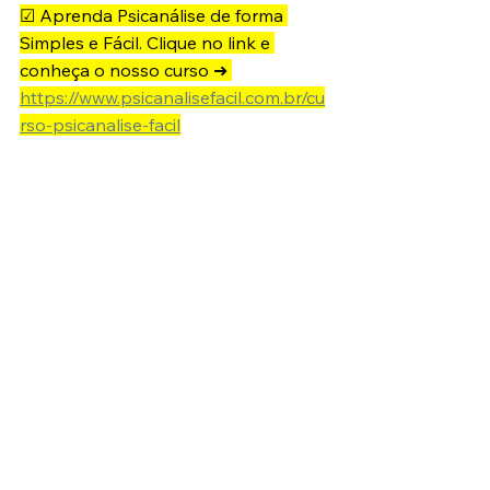
☑ Aprenda Psicanálise de forma 
Simples e Fácil. Clique no link e 
conheça o nosso curso ➜ 
https://www.psicanalisefacil.com.br/cu
rso-psicanalise-facil