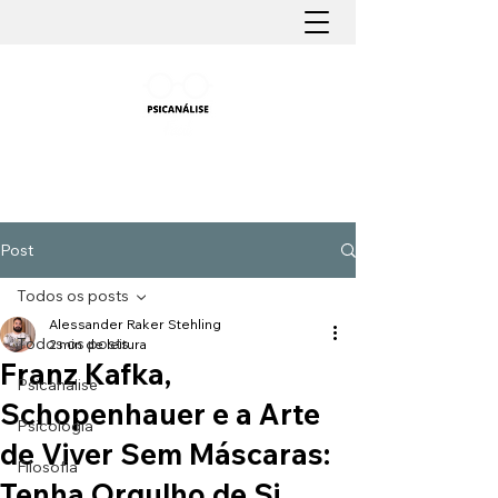
PSICANÁLISE FÁCIL
Aprender Psicanálise nunca foi tão fácil
Post
Todos os posts
Alessander Raker Stehling
Todos os posts
2 min de leitura
Franz Kafka,
Psicanálise
Schopenhauer e a Arte
Psicologia
de Viver Sem Máscaras:
Filosofia
Tenha Orgulho de Si