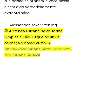
sua paixão se alinham, e você passa 
a criar algo verdadeiramente 
extraordinário.
— Alessander Raker Stehling 
☑ Aprenda Psicanálise de forma 
Simples e Fácil. Clique no link e 
conheça o nosso curso ➜ 
https://www.psicanalisefacil.com.br/cu
rso-psicanalise-facil