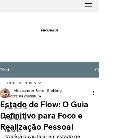
PSICANÁLISE FÁCIL
Aprender Psicanálise nunca foi tão fácil
Post
Todos os posts
Alessander Raker Stehling
Todos os posts
2 min de leitura
Estado de Flow: O Guia
Psicanálise
Definitivo para Foco e
Psicologia
Realização Pessoal
Filosofia
Você já ouviu falar em estado de 