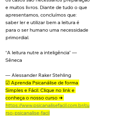
e muitos livros. Diante de tudo o que 
apresentamos, concluímos que: 
saber ler e utilizar bem a leitura é 
para o ser humano uma necessidade 
primordial.
“A leitura nutre a inteligência” — 
Sêneca
— Alessander Raker Stehling 
☑ Aprenda Psicanálise de forma 
Simples e Fácil. Clique no link e 
conheça o nosso curso ➜ 
https://www.psicanalisefacil.com.br/cu
rso-psicanalise-facil