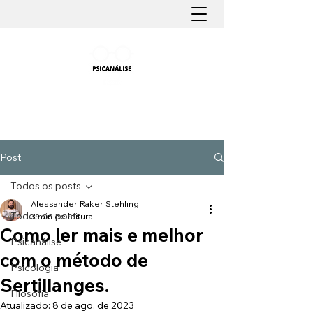
PSICANÁLISE FÁCIL
Aprender Psicanálise nunca foi tão fácil
Post
Todos os posts
Alessander Raker Stehling
Todos os posts
3 min de leitura
Como ler mais e melhor
Psicanálise
com o método de
Psicologia
Sertillanges.
Filosofia
Atualizado:
8 de ago. de 2023