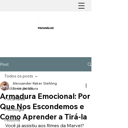
PSICANÁLISE FÁCIL
Aprender Psicanálise nunca foi tão fácil
Post
Todos os posts
Alessander Raker Stehling
Todos os posts
3 min de leitura
Armadura Emocional: Por
Psicanálise
Que Nos Escondemos e
Psicologia
Como Aprender a Tirá-la
Filosofia
Você já assistiu aos filmes da Marvel? 