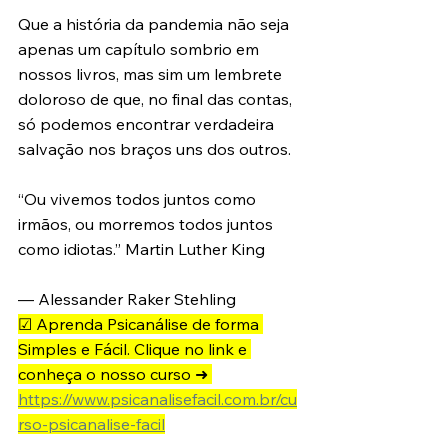
Que a história da pandemia não seja 
apenas um capítulo sombrio em 
nossos livros, mas sim um lembrete 
doloroso de que, no final das contas, 
só podemos encontrar verdadeira 
salvação nos braços uns dos outros.
“Ou vivemos todos juntos como 
irmãos, ou morremos todos juntos 
como idiotas.” Martin Luther King 
— Alessander Raker Stehling 
☑ Aprenda Psicanálise de forma 
Simples e Fácil. Clique no link e 
conheça o nosso curso ➜ 
https://www.psicanalisefacil.com.br/cu
rso-psicanalise-facil