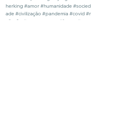
herking
#amor
#humanidade
#socied
ade
#civilização
#pandemia
#covid
#r
eflexão
#pensamentos
#frases
#com
paixão
#união
#coletivo
#sabedoria
#
conexa
̃o 
#emocional
#natureza
psicologia
filosofia
amor
humanidade
sociedade
jung
Natureza
compaixão
coletivo
pandemia
doença
Psicologia
Filosofia
Ver tudo
Posts Relacionados