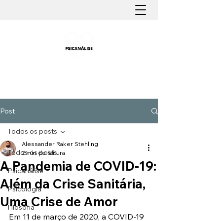
PSICANÁLISE FÁCIL
Aprender Psicanálise nunca foi tão fácil
Post
Todos os posts
Alessander Raker Stehling
Todos os posts
2 min de leitura
A Pandemia de COVID-19:
Psicanálise
Além da Crise Sanitária,
Psicologia
Uma Crise de Amor
Filosofia
Em 11 de março de 2020, a COVID-19 