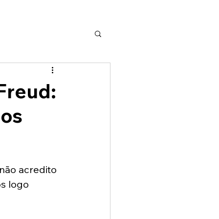
Freud:
sos
 não acredito 
s logo 