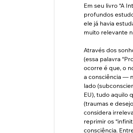
Em seu livro “A 
profundos estudos
ele já havia estu
muito relevante n
Através dos sonh
(essa palavra “Pr
ocorre é que, o n
a consciência — n
lado (subconscie
EU), tudo aquilo 
(traumas e desejo
considera irrelev
reprimir os “infi
consciência. Entr