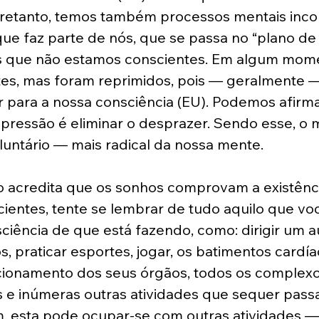
tretanto, temos também processos mentais incon
 que faz parte de nós, que se passa no “plano de
s que não estamos conscientes. Em algum mo
ntes, mas foram reprimidos, pois — geralmente
para a nossa consciência (EU). Podemos afirmar,
epressão é eliminar o desprazer. Sendo esse, o
untário — mais radical da nossa mente. 
o acredita que os sonhos comprovam a existênc
cientes, tente se lembrar de tudo aquilo que voc
iência de que está fazendo, como: dirigir um a
, praticar esportes, jogar, os batimentos cardía
ncionamento dos seus órgãos, todos os complexo
s e inúmeras outras atividades que sequer pass
m, esta pode ocupar-se com outras atividades —