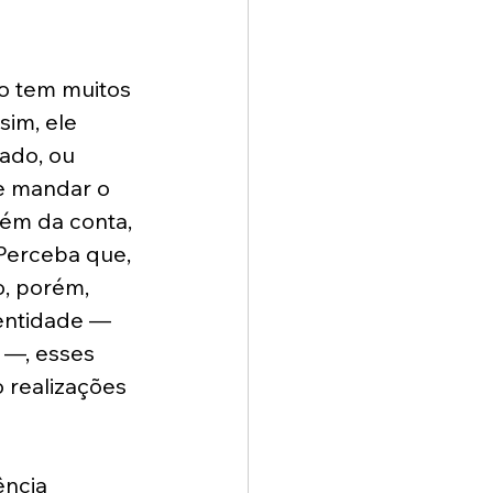
o tem muitos 
im, ele 
ado, ou 
e mandar o 
lém da conta, 
erceba que, 
, porém, 
entidade — 
 —, esses 
 realizações 
ncia 