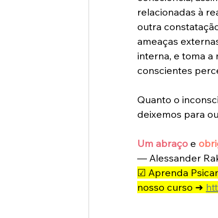
relacionadas à re
outra constatação
ameaças externas,
interna, e toma a
conscientes perc
Quanto o inconsci
deixemos para out
Um abraço
 e 
obr
— Alessander Rak
☑ Aprenda Psicaná
nosso curso ➜ 
ht