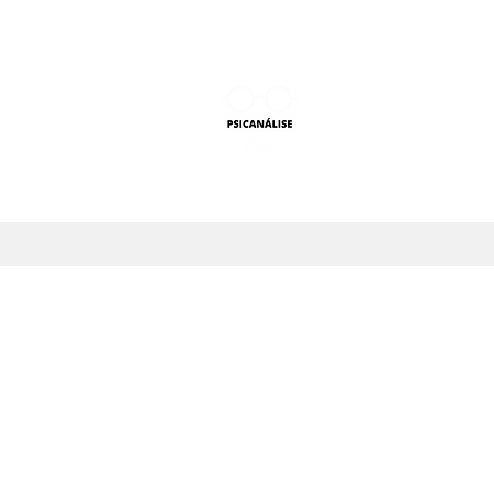
PSICANÁLISE F
Aprender Psicanálise nun