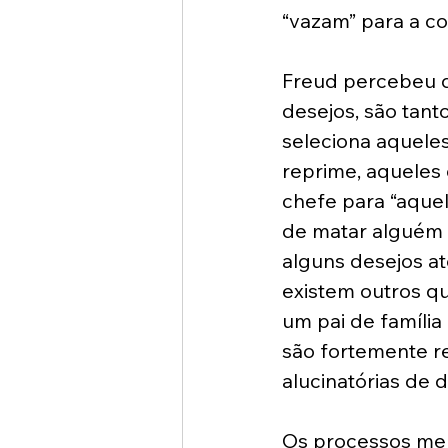
“vazam” para a con
Freud percebeu q
desejos, são tant
seleciona aqueles
reprime, aqueles
chefe para “aquele
de matar alguém
alguns desejos a
existem outros q
um pai de famíli
são fortemente re
alucinatórias de 
Os processos men