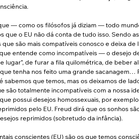
sciência.  
ue — como os filósofos já diziam — todo mund
os que o EU não dá conta de tudo isso. Sendo ass
 que são mais compatíveis conosco e deixa de l
 que entende como incompatíveis — o desejo d
 lugar”, de furar a fila quilométrica, de beber a
 que tenha nos feito uma grande sacanagem… P
té sabemos que temos, mas os deixamos de lado
ue são totalmente incompatíveis com a nossa id
a que possui desejos homossexuais, por exemplo
primidos pelo EU. Freud dirá que os sonhos são
desejos reprimidos (sobretudo da infância).
tais conscientes (EU) são os que temos consciê