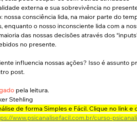
alidade externa e sua sobrevivência no present
: nossa consciência lida, na maior parte do tem
 enquanto o nosso inconsciente lida com a nos
 maioria das nossas decisões através dos “inputs
ebidos no presente. 
ente influencia nossas ações? Isso é assunto p
ro post. 
igado
 pela leitura.
er Stehling 
lise de forma Simples e Fácil. Clique no link e
tps://www.psicanalisefacil.com.br/curso-psicanali