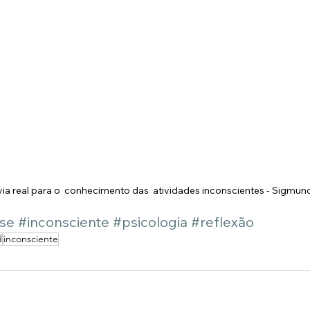
via real para o  conhecimento das  atividades inconscientes - Sigmun
ise
#inconsciente
#psicologia
#reflexão
d
inconsciente