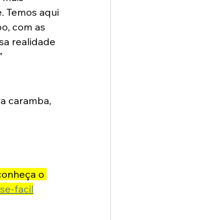
e. Temos aqui 
po, com as 
sa realidade 
” 
ra caramba, 
 conheça o 
se-facil