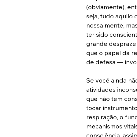
(obviamente), en
seja, tudo aquilo
nossa mente, ma
ter sido conscie
grande desprazer 
que o papel da r
de defesa — invol
Se você ainda nã
atividades incons
que não tem consc
tocar instrumentos
respiração, o fu
mecanismos vitai
consciência, assi