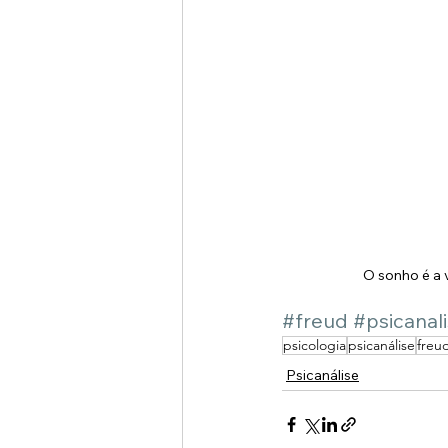
O sonho é a 
#freud
#psicanal
psicologia
psicanálise
freu
Psicanálise