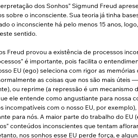
Interpretação dos Sonhos” Sigmund Freud apres
 sobre o inconsciente. Sua teoria já tinha base
dado o inconsciente há pelo menos 15 anos, logo, 
este sentido. 
os Freud provou a existência de processos inco
ocessos” é importante, pois facilita o entendimen
osso EU (ego) seleciona com rigor as memórias 
ormalmente as coisas que nos são mais úteis — 
nte), ou reprime (a repressão é um mecanismo 
que ele entende como angustiante para nossa c
s incompatíveis com o nosso EU, por exemplo), 
ante para nós. A maior parte do trabalho do EU (
nitos” conteúdos inconscientes que tentam aflorar
etanto, nos sonhos esse EU perde força, e algu