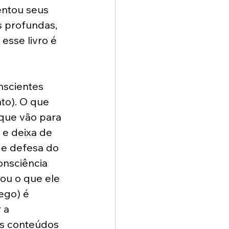
entou seus 
s profundas, 
esse livro é 
nscientes 
to). O que 
que vão para 
e deixa de 
de defesa do 
onsciência 
ou o que ele 
ego) é 
 a 
ns conteúdos 