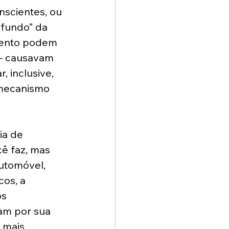
scientes, ou 
 fundo” da 
mento podem 
 — causavam 
 inclusive, 
 mecanismo 
ia de 
ê faz, mas 
utomóvel, 
cos, a 
s 
am por sua 
 mais 